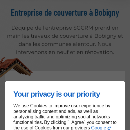
Entreprise de couverture à Bobigny
L’équipe de l’entreprise SGCRM prend en
main les travaux de couverture à Bobigny et
dans les communes alentour. Nous
intervenons en neuf et en rénovation.
Des couvreurs compétents
à votre
Your privacy is our priority
service à Bobigny
We use Cookies to improve user experience by
Nos couvreurs réalisent des prestations
personalising content and ads, as well as
variées comme la pose, le
nettoyage
et la
analyzing traffic and optimizing social networks
functionalities. By clicking "I Agree" you consent to
rénovation de toiture
pour prolonger sa
the use of Cookies from our providers
Google