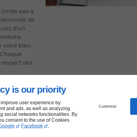
 limite pas à
a pérennité de
ciez d’un
ventions
e votre bien
. Chaque
t respect des
cy is our priority
re pour
 improve user experience by
Customize
nt and ads, as well as analyzing
verture
ng social networks functionalities. By
you consent to the use of Cookies
is
Google
Facebook
.