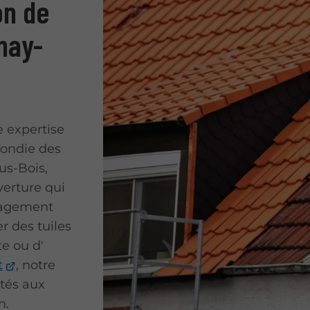
on de
nay-
 expertise
fondie des
us-Bois,
erture qui
ngagement
r des tuiles
e ou d'
t
, notre
tés aux
n.