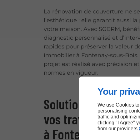
La rénovation de couverture ne se
l’esthétique : elle garantit aussi l
votre maison. Avec SGCRM, bénéfi
diagnostic personnalisé et d’inter
rapides pour préserver la valeur d
immobilier à Fontenay-sous-Bois
projet est réalisé avec précision e
normes en vigueur.
Your priva
Solutions sur mesu
We use Cookies to
personalising conte
vos travaux de cou
traffic and optimizi
clicking "I Agree" 
à Fontenay-sous-Bo
from our providers