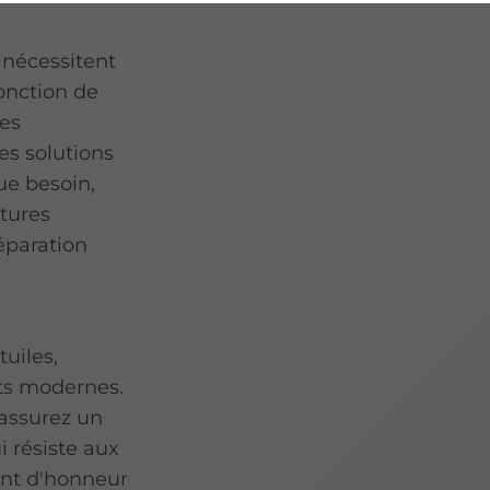
 nécessitent
onction de
des
s solutions
e besoin,
rtures
réparation
tuiles,
nts modernes.
assurez un
i résiste aux
int d'honneur