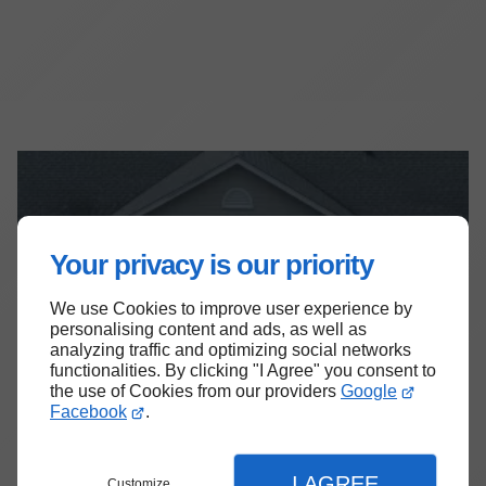
Articles
Nettoyage / Démoussage
Nettoyage de toiture : un entretien nécessaire et régulier
Your privacy is our priority
We use Cookies to improve user experience by
Nettoyage de toiture : un entretien
personalising content and ads, as well as
analyzing traffic and optimizing social networks
nécessaire et régulier
functionalities. By clicking "I Agree" you consent to
the use of Cookies from our providers
Google
Nettoyage / Démoussage
Facebook
.
Admin / 5 Janvier 2026
I AGREE
La toiture est l'un des éléments les plus
Customize